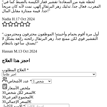
لحظة نقية من السعادة! تقشير قفاز الكيسة بالضبط كما في
“
المغرب، فعال جداً. تدليك زهر البرتقال إلهي، نمت لأنه كان مريحاً
”
جداً. قيمة ممتازة مقابل المال!
Nadia H.
17 Oct 2024
أول مرة أقوم بحمام وأحببته! الموظفون محترفون ومحترمون.
“
التقشير قوي لكن ممتع جداً. زهر البرتقال رائحته رائعة بشكل لا
”
يصدق. سأعود بانتظام!
Hassan M.
13 Oct 2024
احجز هذا العلاج
*
العلاج المطلوب
*
عدد الأشخاص
ملخص الأسعار
€
السعر لكل شخص
30
€
المجموع الفرعي
30
€
السعر الإجمالي
30
*
الاسم الكامل