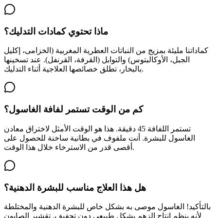
ماذا تحتوي كمادات التدليك؟
كماداتنا مليئة بمزيج من النباتات العطرية المغربية (الخزامى، إكليل
الجبل، الأوكالبتوس) والتوابل (القرفة، القرنفل). عند تسخينها
بالبخار، تطلق خصائصها العلاجية أثناء التدليك.
كم من الوقت تستمر لفافة الغاسول؟
تستمر اللفافة 45 دقيقة. هذا هو الوقت الأمثل لاختراق معادن
الغاسول للبشرة. أنت ملفوف في بطانية ساخنة للحصول على
أقصى قدر من الاسترخاء خلال هذا الوقت.
هل هذا العلاج مناسب للبشرة الدهنية؟
بالتأكيد! الغاسول موصى به بشكل خاص للبشرة الدهنية والمختلطة
لأنه ينظم إنتاج الزهم بشكل طبيعي دون تجفيف. تقشير الصابون