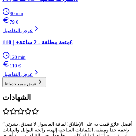
90
min
79
€
عرض التفاصيل
متعة مطلقة - 2 ساعة+ | 110€
120
min
110
€
عرض التفاصيل
عرض جميع خدماتنا
الشهادات
أفضل علاج قمت به على الإطلاق! لفافة الغاسول لا تصدق، بشرتي
“
ناعمة جداً ومنقية. الكمادات الساخنة إلهية، رائحة التوابل والنباتات
آسرة. نمت أثناء التدليك كان مريحاً جداً. يجب القيام به مرة أخرى