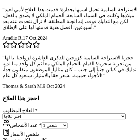
الاستراحة السامية تحمل اسمها بجدارة! قدمت هذا العلاج لأمي لعيد
“
ميلادها وكانت في السماء السابعة. الحمام الملكي لا يصدق بالفعل،
لكن مع التدليك فوقه، إنه الجنة المطلقة. لا تزال تتحدث عنه بعد
”
أسبوعين! أفضل هدية قدمتها لها على الإطلاق.
Amélie R.
17 Oct 2024
حجزنا الاستراحة السامية كزوجين للذكرى العاشرة لزواجنا. يا لها
“
من تجربة سحرية! القيام بالحمام الملكي معاً ثم كل واحد منا لديه
تدليك في كبائن جنباً إلى جنب... كان مثالياً. الموظفون متفانون جداً،
”
الأجواء حميمة. نشعر حقاً بالامتياز. سنعود كل عام!
Thomas & Sarah M.
9 Oct 2024
احجز هذا العلاج
*
العلاج المطلوب
*
عدد الأشخاص
ملخص الأسعار