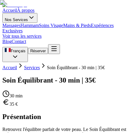
Accueil
À propos
Nos Services
Massages
Hammam
Soins Visage
Mains & Pieds
Expériences
Exclusives
Voir tous les services
Blog
Contact
Français
Réserver
Accueil
Services
Soin Équilibrant - 30 min | 35€
Soin Équilibrant - 30 min | 35€
30
min
35
€
Présentation
Retrouvez l'équilibre parfait de votre peau. Le Soin Équilibrant est