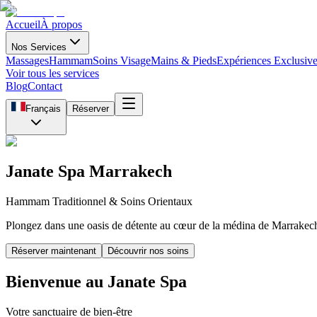
Accueil
À propos
Nos Services
Massages
Hammam
Soins Visage
Mains & Pieds
Expériences Exclusiv
Voir tous les services
Blog
Contact
Français
Réserver
Janate Spa Marrakech
Hammam Traditionnel & Soins Orientaux
Plongez dans une oasis de détente au cœur de la médina de Marrakec
Réserver maintenant
Découvrir nos soins
Bienvenue au Janate Spa
Votre sanctuaire de bien-être